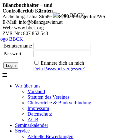
Bilanzbuchhalter – und
Controllerclub Kärnten
Aichelburg-Labia-Straße 22/8, 9020 Klagenfurt/WS
E-Mail: info@bilanzgewinn.at
Web: www.bbck.org
ZVR-Nr.: 807 852 543
Benutzername
Passwort
Erinnere dich an mich
Dein Passwort vergessen?
Wir über uns
Vorstand
Statuten des Vereines
Clubvorteile & Bankverbindung
Impressum
Datenschutz
AGB
Seminarkalender
Service
Aktuelle Bewerbungen