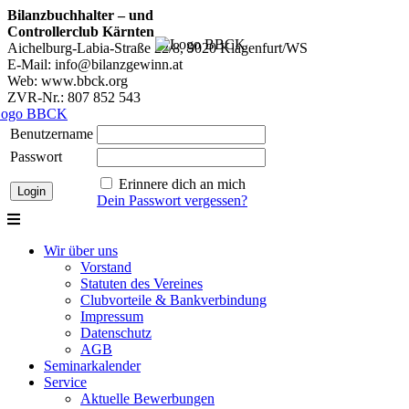
Bilanzbuchhalter – und
Controllerclub Kärnten
Aichelburg-Labia-Straße 22/8, 9020 Klagenfurt/WS
E-Mail: info@bilanzgewinn.at
Web: www.bbck.org
ZVR-Nr.: 807 852 543
Benutzername
Passwort
Erinnere dich an mich
Dein Passwort vergessen?
Wir über uns
Vorstand
Statuten des Vereines
Clubvorteile & Bankverbindung
Impressum
Datenschutz
AGB
Seminarkalender
Service
Aktuelle Bewerbungen