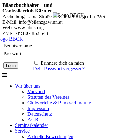
Bilanzbuchhalter – und
Controllerclub Kärnten
Aichelburg-Labia-Straße 22/8, 9020 Klagenfurt/WS
E-Mail: info@bilanzgewinn.at
Web: www.bbck.org
ZVR-Nr.: 807 852 543
Benutzername
Passwort
Erinnere dich an mich
Dein Passwort vergessen?
Wir über uns
Vorstand
Statuten des Vereines
Clubvorteile & Bankverbindung
Impressum
Datenschutz
AGB
Seminarkalender
Service
Aktuelle Bewerbungen