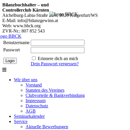
Bilanzbuchhalter – und
Controllerclub Kärnten
Aichelburg-Labia-Straße 22/8, 9020 Klagenfurt/WS
E-Mail: info@bilanzgewinn.at
Web: www.bbck.org
ZVR-Nr.: 807 852 543
Benutzername
Passwort
Erinnere dich an mich
Dein Passwort vergessen?
Wir über uns
Vorstand
Statuten des Vereines
Clubvorteile & Bankverbindung
Impressum
Datenschutz
AGB
Seminarkalender
Service
Aktuelle Bewerbungen