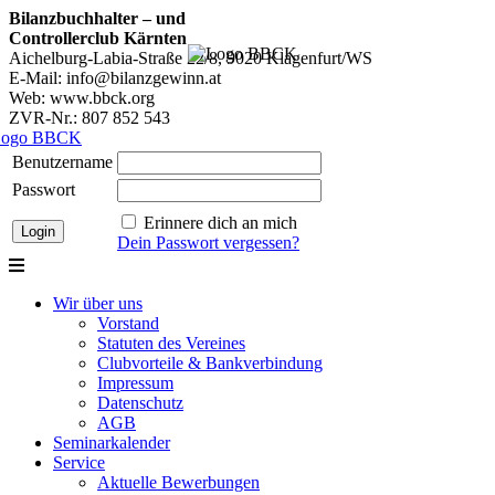
Bilanzbuchhalter – und
Controllerclub Kärnten
Aichelburg-Labia-Straße 22/8, 9020 Klagenfurt/WS
E-Mail: info@bilanzgewinn.at
Web: www.bbck.org
ZVR-Nr.: 807 852 543
Benutzername
Passwort
Erinnere dich an mich
Dein Passwort vergessen?
Wir über uns
Vorstand
Statuten des Vereines
Clubvorteile & Bankverbindung
Impressum
Datenschutz
AGB
Seminarkalender
Service
Aktuelle Bewerbungen