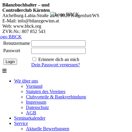
Bilanzbuchhalter – und
Controllerclub Kärnten
Aichelburg-Labia-Straße 22/8, 9020 Klagenfurt/WS
E-Mail: info@bilanzgewinn.at
Web: www.bbck.org
ZVR-Nr.: 807 852 543
Benutzername
Passwort
Erinnere dich an mich
Dein Passwort vergessen?
Wir über uns
Vorstand
Statuten des Vereines
Clubvorteile & Bankverbindung
Impressum
Datenschutz
AGB
Seminarkalender
Service
Aktuelle Bewerbungen