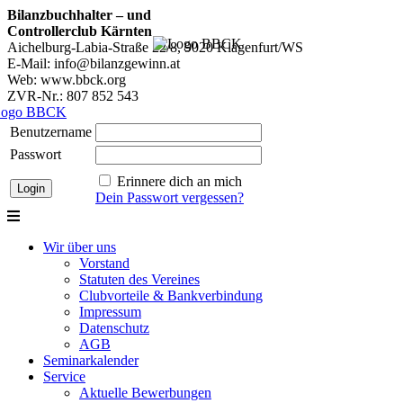
Bilanzbuchhalter – und
Controllerclub Kärnten
Aichelburg-Labia-Straße 22/8, 9020 Klagenfurt/WS
E-Mail: info@bilanzgewinn.at
Web: www.bbck.org
ZVR-Nr.: 807 852 543
Benutzername
Passwort
Erinnere dich an mich
Dein Passwort vergessen?
Wir über uns
Vorstand
Statuten des Vereines
Clubvorteile & Bankverbindung
Impressum
Datenschutz
AGB
Seminarkalender
Service
Aktuelle Bewerbungen