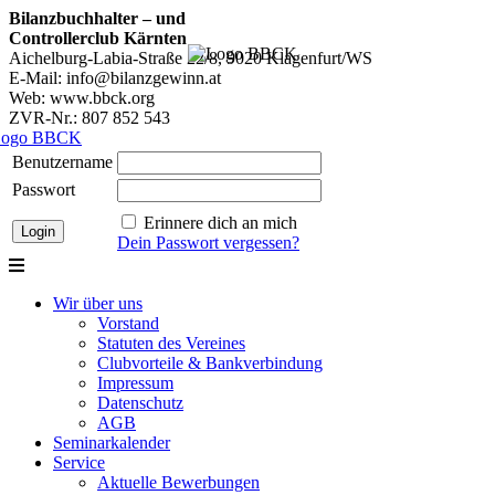
Bilanzbuchhalter – und
Controllerclub Kärnten
Aichelburg-Labia-Straße 22/8, 9020 Klagenfurt/WS
E-Mail: info@bilanzgewinn.at
Web: www.bbck.org
ZVR-Nr.: 807 852 543
Benutzername
Passwort
Erinnere dich an mich
Dein Passwort vergessen?
Wir über uns
Vorstand
Statuten des Vereines
Clubvorteile & Bankverbindung
Impressum
Datenschutz
AGB
Seminarkalender
Service
Aktuelle Bewerbungen