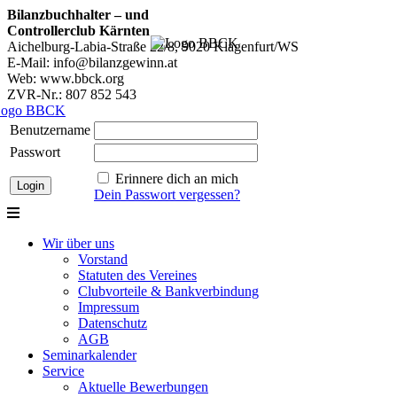
Bilanzbuchhalter – und
Controllerclub Kärnten
Aichelburg-Labia-Straße 22/8, 9020 Klagenfurt/WS
E-Mail: info@bilanzgewinn.at
Web: www.bbck.org
ZVR-Nr.: 807 852 543
Benutzername
Passwort
Erinnere dich an mich
Dein Passwort vergessen?
Wir über uns
Vorstand
Statuten des Vereines
Clubvorteile & Bankverbindung
Impressum
Datenschutz
AGB
Seminarkalender
Service
Aktuelle Bewerbungen