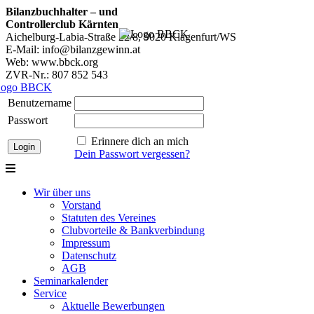
Bilanzbuchhalter – und
Controllerclub Kärnten
Aichelburg-Labia-Straße 22/8, 9020 Klagenfurt/WS
E-Mail: info@bilanzgewinn.at
Web: www.bbck.org
ZVR-Nr.: 807 852 543
Benutzername
Passwort
Erinnere dich an mich
Dein Passwort vergessen?
Wir über uns
Vorstand
Statuten des Vereines
Clubvorteile & Bankverbindung
Impressum
Datenschutz
AGB
Seminarkalender
Service
Aktuelle Bewerbungen