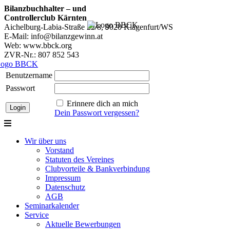
Bilanzbuchhalter – und
Controllerclub Kärnten
Aichelburg-Labia-Straße 22/8, 9020 Klagenfurt/WS
E-Mail: info@bilanzgewinn.at
Web: www.bbck.org
ZVR-Nr.: 807 852 543
Benutzername
Passwort
Erinnere dich an mich
Dein Passwort vergessen?
Wir über uns
Vorstand
Statuten des Vereines
Clubvorteile & Bankverbindung
Impressum
Datenschutz
AGB
Seminarkalender
Service
Aktuelle Bewerbungen