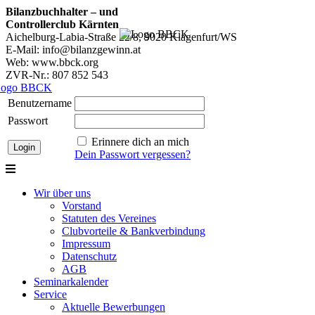
Bilanzbuchhalter – und
Controllerclub Kärnten
Aichelburg-Labia-Straße 22/8, 9020 Klagenfurt/WS
E-Mail: info@bilanzgewinn.at
Web: www.bbck.org
ZVR-Nr.: 807 852 543
Benutzername
Passwort
Erinnere dich an mich
Dein Passwort vergessen?
Wir über uns
Vorstand
Statuten des Vereines
Clubvorteile & Bankverbindung
Impressum
Datenschutz
AGB
Seminarkalender
Service
Aktuelle Bewerbungen