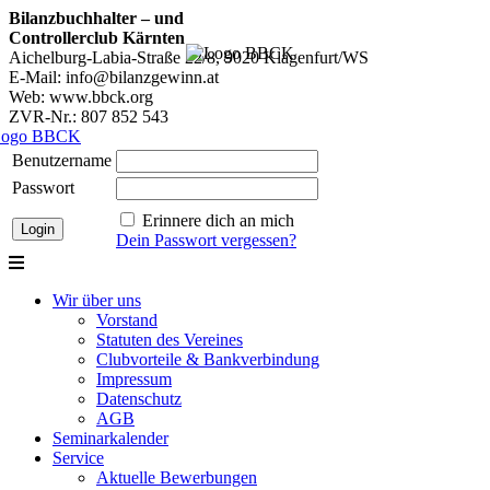
Bilanzbuchhalter – und
Controllerclub Kärnten
Aichelburg-Labia-Straße 22/8, 9020 Klagenfurt/WS
E-Mail: info@bilanzgewinn.at
Web: www.bbck.org
ZVR-Nr.: 807 852 543
Benutzername
Passwort
Erinnere dich an mich
Dein Passwort vergessen?
Wir über uns
Vorstand
Statuten des Vereines
Clubvorteile & Bankverbindung
Impressum
Datenschutz
AGB
Seminarkalender
Service
Aktuelle Bewerbungen