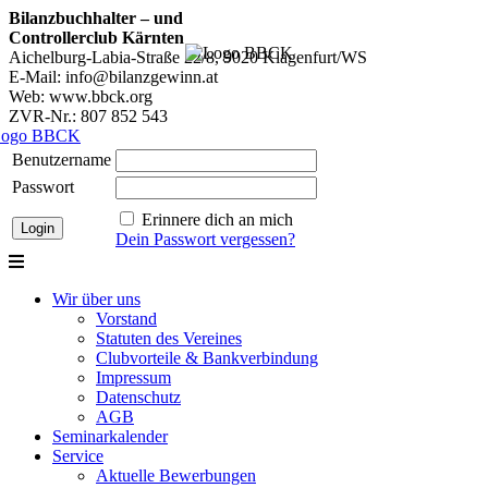
Bilanzbuchhalter – und
Controllerclub Kärnten
Aichelburg-Labia-Straße 22/8, 9020 Klagenfurt/WS
E-Mail: info@bilanzgewinn.at
Web: www.bbck.org
ZVR-Nr.: 807 852 543
Benutzername
Passwort
Erinnere dich an mich
Dein Passwort vergessen?
Wir über uns
Vorstand
Statuten des Vereines
Clubvorteile & Bankverbindung
Impressum
Datenschutz
AGB
Seminarkalender
Service
Aktuelle Bewerbungen