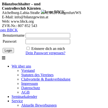
Bilanzbuchhalter – und
Controllerclub Kärnten
Aichelburg-Labia-Straße 22/8, 9020 Klagenfurt/WS
E-Mail: info@bilanzgewinn.at
Web: www.bbck.org
ZVR-Nr.: 807 852 543
Benutzername
Passwort
Erinnere dich an mich
Dein Passwort vergessen?
Wir über uns
Vorstand
Statuten des Vereines
Clubvorteile & Bankverbindung
Impressum
Datenschutz
AGB
Seminarkalender
Service
Aktuelle Bewerbungen