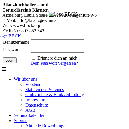
Bilanzbuchhalter – und
Controllerclub Kärnten
Aichelburg-Labia-Straße 22/8, 9020 Klagenfurt/WS
E-Mail: info@bilanzgewinn.at
Web: www.bbck.org
ZVR-Nr.: 807 852 543
Benutzername
Passwort
Erinnere dich an mich
Dein Passwort vergessen?
Wir über uns
Vorstand
Statuten des Vereines
Clubvorteile & Bankverbindung
Impressum
Datenschutz
AGB
Seminarkalender
Service
Aktuelle Bewerbungen