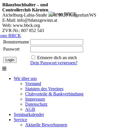
Bilanzbuchhalter – und
Controllerclub Kärnten
Aichelburg-Labia-Straße 22/8, 9020 Klagenfurt/WS
E-Mail: info@bilanzgewinn.at
Web: www.bbck.org
ZVR-Nr.: 807 852 543
Benutzername
Passwort
Erinnere dich an mich
Dein Passwort vergessen?
Wir über uns
Vorstand
Statuten des Vereines
Clubvorteile & Bankverbindung
Impressum
Datenschutz
AGB
Seminarkalender
Service
Aktuelle Bewerbungen