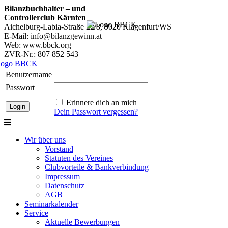
Bilanzbuchhalter – und
Controllerclub Kärnten
Aichelburg-Labia-Straße 22/8, 9020 Klagenfurt/WS
E-Mail: info@bilanzgewinn.at
Web: www.bbck.org
ZVR-Nr.: 807 852 543
Benutzername
Passwort
Erinnere dich an mich
Dein Passwort vergessen?
Wir über uns
Vorstand
Statuten des Vereines
Clubvorteile & Bankverbindung
Impressum
Datenschutz
AGB
Seminarkalender
Service
Aktuelle Bewerbungen