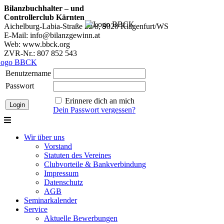
Bilanzbuchhalter – und
Controllerclub Kärnten
Aichelburg-Labia-Straße 22/8, 9020 Klagenfurt/WS
E-Mail: info@bilanzgewinn.at
Web: www.bbck.org
ZVR-Nr.: 807 852 543
Benutzername
Passwort
Erinnere dich an mich
Dein Passwort vergessen?
Wir über uns
Vorstand
Statuten des Vereines
Clubvorteile & Bankverbindung
Impressum
Datenschutz
AGB
Seminarkalender
Service
Aktuelle Bewerbungen