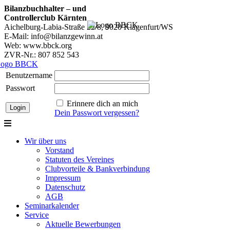
Bilanzbuchhalter – und
Controllerclub Kärnten
Aichelburg-Labia-Straße 22/8, 9020 Klagenfurt/WS
E-Mail: info@bilanzgewinn.at
Web: www.bbck.org
ZVR-Nr.: 807 852 543
Benutzername
Passwort
Erinnere dich an mich
Dein Passwort vergessen?
Wir über uns
Vorstand
Statuten des Vereines
Clubvorteile & Bankverbindung
Impressum
Datenschutz
AGB
Seminarkalender
Service
Aktuelle Bewerbungen