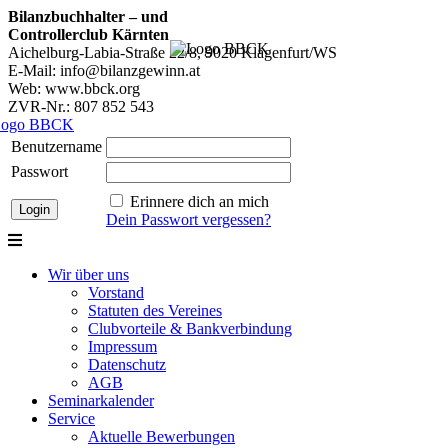
Bilanzbuchhalter – und
Controllerclub Kärnten
Aichelburg-Labia-Straße 22/8, 9020 Klagenfurt/WS
E-Mail: info@bilanzgewinn.at
Web: www.bbck.org
ZVR-Nr.: 807 852 543
Benutzername
Passwort
Erinnere dich an mich
Dein Passwort vergessen?
Wir über uns
Vorstand
Statuten des Vereines
Clubvorteile & Bankverbindung
Impressum
Datenschutz
AGB
Seminarkalender
Service
Aktuelle Bewerbungen