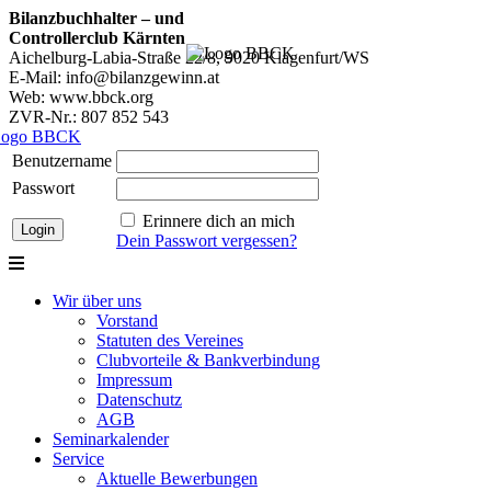
Bilanzbuchhalter – und
Controllerclub Kärnten
Aichelburg-Labia-Straße 22/8, 9020 Klagenfurt/WS
E-Mail: info@bilanzgewinn.at
Web: www.bbck.org
ZVR-Nr.: 807 852 543
Benutzername
Passwort
Erinnere dich an mich
Dein Passwort vergessen?
Wir über uns
Vorstand
Statuten des Vereines
Clubvorteile & Bankverbindung
Impressum
Datenschutz
AGB
Seminarkalender
Service
Aktuelle Bewerbungen