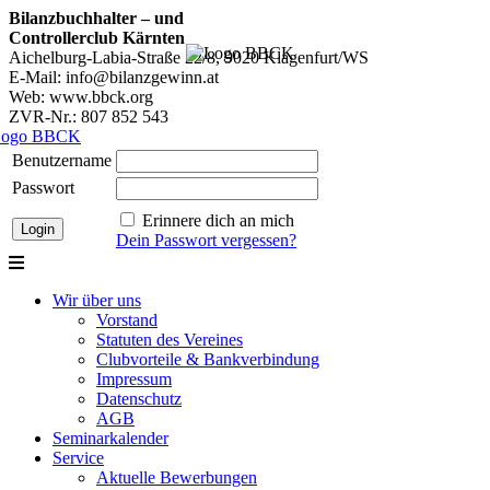
Bilanzbuchhalter – und
Controllerclub Kärnten
Aichelburg-Labia-Straße 22/8, 9020 Klagenfurt/WS
E-Mail: info@bilanzgewinn.at
Web: www.bbck.org
ZVR-Nr.: 807 852 543
Benutzername
Passwort
Erinnere dich an mich
Dein Passwort vergessen?
Wir über uns
Vorstand
Statuten des Vereines
Clubvorteile & Bankverbindung
Impressum
Datenschutz
AGB
Seminarkalender
Service
Aktuelle Bewerbungen