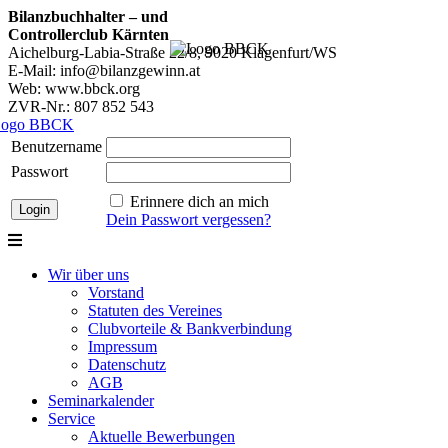
Bilanzbuchhalter – und
Controllerclub Kärnten
Aichelburg-Labia-Straße 22/8, 9020 Klagenfurt/WS
E-Mail: info@bilanzgewinn.at
Web: www.bbck.org
ZVR-Nr.: 807 852 543
Benutzername
Passwort
Erinnere dich an mich
Dein Passwort vergessen?
Wir über uns
Vorstand
Statuten des Vereines
Clubvorteile & Bankverbindung
Impressum
Datenschutz
AGB
Seminarkalender
Service
Aktuelle Bewerbungen