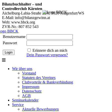
Bilanzbuchhalter – und
Controllerclub Kärnten
Aichelburg-Labia-Straße 22/8, 9020 Klagenfurt/WS
E-Mail: info@bilanzgewinn.at
Web: www.bbck.org
ZVR-Nr.: 807 852 543
Benutzername
Passwort
Erinnere dich an mich
Dein Passwort vergessen?
Wir über uns
Vorstand
Statuten des Vereines
Clubvorteile & Bankverbindung
Impressum
Datenschutz
AGB
Seminarkalender
Service
Aktuelle Bewerbungen