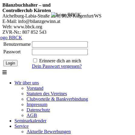
Bilanzbuchhalter – und
Controllerclub Kärnten
Aichelburg-Labia-Straße 22/8, 9020 Klagenfurt/WS
E-Mail: info@bilanzgewinn.at
Web: www.bbck.org
ZVR-Nr.: 807 852 543
Benutzername
Passwort
Erinnere dich an mich
Dein Passwort vergessen?
Wir über uns
Vorstand
Statuten des Vereines
Clubvorteile & Bankverbindung
Impressum
Datenschutz
AGB
Seminarkalender
Service
Aktuelle Bewerbungen