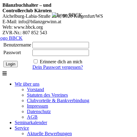
Bilanzbuchhalter – und
Controllerclub Kärnten
Aichelburg-Labia-Straße 22/8, 9020 Klagenfurt/WS
E-Mail: info@bilanzgewinn.at
Web: www.bbck.org
ZVR-Nr.: 807 852 543
Benutzername
Passwort
Erinnere dich an mich
Dein Passwort vergessen?
Wir über uns
Vorstand
Statuten des Vereines
Clubvorteile & Bankverbindung
Impressum
Datenschutz
AGB
Seminarkalender
Service
Aktuelle Bewerbungen