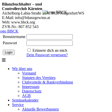
Bilanzbuchhalter – und
Controllerclub Kärnten
Aichelburg-Labia-Straße 22/8, 9020 Klagenfurt/WS
E-Mail: info@bilanzgewinn.at
Web: www.bbck.org
ZVR-Nr.: 807 852 543
Benutzername
Passwort
Erinnere dich an mich
Dein Passwort vergessen?
Wir über uns
Vorstand
Statuten des Vereines
Clubvorteile & Bankverbindung
Impressum
Datenschutz
AGB
Seminarkalender
Service
Aktuelle Bewerbungen