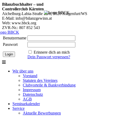
Bilanzbuchhalter – und
Controllerclub Kärnten
Aichelburg-Labia-Straße 22/8, 9020 Klagenfurt/WS
E-Mail: info@bilanzgewinn.at
Web: www.bbck.org
ZVR-Nr.: 807 852 543
Benutzername
Passwort
Erinnere dich an mich
Dein Passwort vergessen?
Wir über uns
Vorstand
Statuten des Vereines
Clubvorteile & Bankverbindung
Impressum
Datenschutz
AGB
Seminarkalender
Service
Aktuelle Bewerbungen