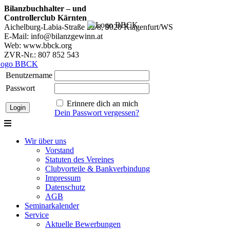
Bilanzbuchhalter – und
Controllerclub Kärnten
Aichelburg-Labia-Straße 22/8, 9020 Klagenfurt/WS
E-Mail: info@bilanzgewinn.at
Web: www.bbck.org
ZVR-Nr.: 807 852 543
Benutzername
Passwort
Erinnere dich an mich
Dein Passwort vergessen?
Wir über uns
Vorstand
Statuten des Vereines
Clubvorteile & Bankverbindung
Impressum
Datenschutz
AGB
Seminarkalender
Service
Aktuelle Bewerbungen