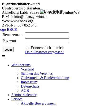
Bilanzbuchhalter – und
Controllerclub Kärnten
Aichelburg-Labia-Straße 22/8, 9020 Klagenfurt/WS
E-Mail: info@bilanzgewinn.at
Web: www.bbck.org
ZVR-Nr.: 807 852 543
Benutzername
Passwort
Erinnere dich an mich
Dein Passwort vergessen?
Wir über uns
Vorstand
Statuten des Vereines
Clubvorteile & Bankverbindung
Impressum
Datenschutz
AGB
Seminarkalender
Service
Aktuelle Bewerbungen