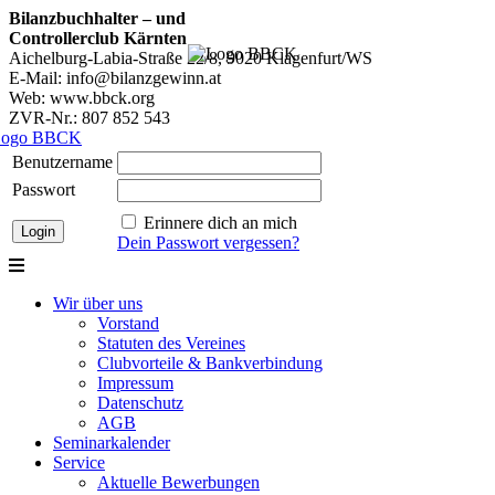
Bilanzbuchhalter – und
Controllerclub Kärnten
Aichelburg-Labia-Straße 22/8, 9020 Klagenfurt/WS
E-Mail: info@bilanzgewinn.at
Web: www.bbck.org
ZVR-Nr.: 807 852 543
Benutzername
Passwort
Erinnere dich an mich
Dein Passwort vergessen?
Wir über uns
Vorstand
Statuten des Vereines
Clubvorteile & Bankverbindung
Impressum
Datenschutz
AGB
Seminarkalender
Service
Aktuelle Bewerbungen