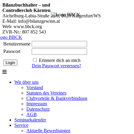
Bilanzbuchhalter – und
Controllerclub Kärnten
Aichelburg-Labia-Straße 22/8, 9020 Klagenfurt/WS
E-Mail: info@bilanzgewinn.at
Web: www.bbck.org
ZVR-Nr.: 807 852 543
Benutzername
Passwort
Erinnere dich an mich
Dein Passwort vergessen?
Wir über uns
Vorstand
Statuten des Vereines
Clubvorteile & Bankverbindung
Impressum
Datenschutz
AGB
Seminarkalender
Service
Aktuelle Bewerbungen