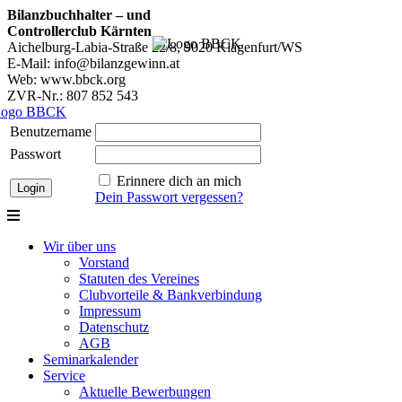
Bilanzbuchhalter – und
Controllerclub Kärnten
Aichelburg-Labia-Straße 22/8, 9020 Klagenfurt/WS
E-Mail: info@bilanzgewinn.at
Web: www.bbck.org
ZVR-Nr.: 807 852 543
Benutzername
Passwort
Erinnere dich an mich
Dein Passwort vergessen?
Wir über uns
Vorstand
Statuten des Vereines
Clubvorteile & Bankverbindung
Impressum
Datenschutz
AGB
Seminarkalender
Service
Aktuelle Bewerbungen