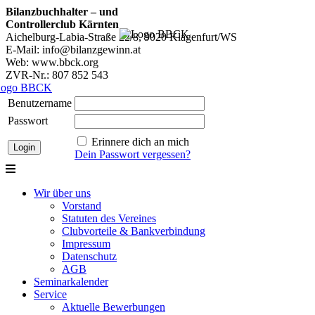
Bilanzbuchhalter – und
Controllerclub Kärnten
Aichelburg-Labia-Straße 22/8, 9020 Klagenfurt/WS
E-Mail: info@bilanzgewinn.at
Web: www.bbck.org
ZVR-Nr.: 807 852 543
Benutzername
Passwort
Erinnere dich an mich
Dein Passwort vergessen?
Wir über uns
Vorstand
Statuten des Vereines
Clubvorteile & Bankverbindung
Impressum
Datenschutz
AGB
Seminarkalender
Service
Aktuelle Bewerbungen