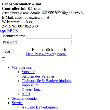
Bilanzbuchhalter – und
Controllerclub Kärnten
Aichelburg-Labia-Straße 22/8, 9020 Klagenfurt/WS
E-Mail: info@bilanzgewinn.at
Web: www.bbck.org
ZVR-Nr.: 807 852 543
Benutzername
Passwort
Erinnere dich an mich
Dein Passwort vergessen?
Wir über uns
Vorstand
Statuten des Vereines
Clubvorteile & Bankverbindung
Impressum
Datenschutz
AGB
Seminarkalender
Service
Aktuelle Bewerbungen