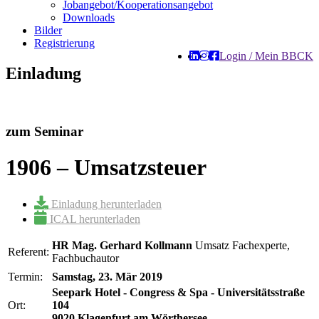
Jobangebot/Kooperationsangebot
Downloads
Bilder
Registrierung
Login / Mein BBCK
Einladung
zum Seminar
1906 – Umsatzsteuer
Einladung herunterladen
ICAL herunterladen
HR Mag. Gerhard Kollmann
Umsatz Fachexperte,
Referent:
Fachbuchautor
Termin:
Samstag, 23. Mär 2019
Seepark Hotel - Congress & Spa - Universitätsstraße
Ort:
104
9020 Klagenfurt am Wörthersee