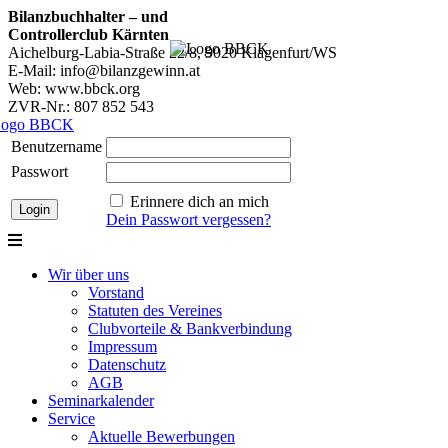
Bilanzbuchhalter – und
Controllerclub Kärnten
Aichelburg-Labia-Straße 22/8, 9020 Klagenfurt/WS
E-Mail: info@bilanzgewinn.at
Web: www.bbck.org
ZVR-Nr.: 807 852 543
Benutzername
Passwort
Erinnere dich an mich
Dein Passwort vergessen?
Wir über uns
Vorstand
Statuten des Vereines
Clubvorteile & Bankverbindung
Impressum
Datenschutz
AGB
Seminarkalender
Service
Aktuelle Bewerbungen