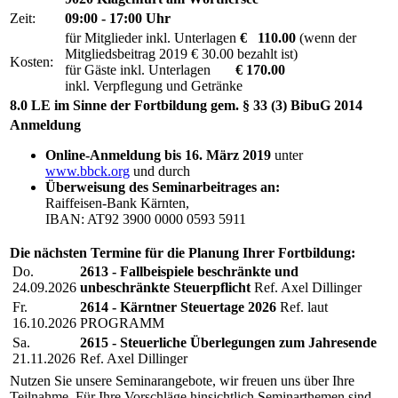
Zeit:
09:00 - 17:00 Uhr
für Mitglieder inkl. Unterlagen
€ 110.00
(wenn der
Mitgliedsbeitrag 2019 € 30.00 bezahlt ist)
Kosten:
für Gäste inkl. Unterlagen
€ 170.00
inkl. Verpflegung und Getränke
8.0 LE im Sinne der Fortbildung gem. § 33 (3) BibuG 2014
Anmeldung
Online-Anmeldung bis 16. März 2019
unter
www.bbck.org
und durch
Überweisung des Seminarbeitrages an:
Raiffeisen-Bank Kärnten,
IBAN: AT92 3900 0000 0593 5911
Die nächsten Termine für die Planung Ihrer Fortbildung:
Do.
2613 - Fallbeispiele beschränkte und
24.09.2026
unbeschränkte Steuerpflicht
Ref. Axel Dillinger
Fr.
2614 - Kärntner Steuertage 2026
Ref. laut
16.10.2026
PROGRAMM
Sa.
2615 - Steuerliche Überlegungen zum Jahresende
21.11.2026
Ref. Axel Dillinger
Nutzen Sie unsere Seminarangebote, wir freuen uns über Ihre
Teilnahme. Für Ihre Vorschläge hinsichtlich Seminarthemen sind