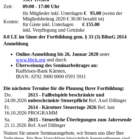
Zeit:
09:00 - 17:00 Uhr
für Mitglieder inkl. Unterlagen
€ 95.00
(wenn der
Mitgliedsbeitrag 2020 € 30.00 bezahlt ist)
Kosten:
für Gäste inkl. Unterlagen
€ 155.00
inkl. Verpflegung und Getränke
8.0 LE im Sinne der Fortbildung gem. § 33 (3) BibuG 2014
Anmeldung
Online-Anmeldung bis 26. Januar 2020
unter
www.bbck.org
und durch
Überweisung des Seminarbeitrages an:
Raiffeisen-Bank Kärnten,
IBAN: AT92 3900 0000 0593 5911
Die nächsten Termine für die Planung Ihrer Fortbildung:
Do.
2613 - Fallbeispiele beschränkte und
24.09.2026
unbeschränkte Steuerpflicht
Ref. Axel Dillinger
Fr.
2614 - Kärntner Steuertage 2026
Ref. laut
16.10.2026
PROGRAMM
Sa.
2615 - Steuerliche Überlegungen zum Jahresende
21.11.2026
Ref. Axel Dillinger
Nutzen Sie unsere Seminarangebote, wir freuen uns über Ihre
Teilnahme. Für Ihre Vorschläge hinsichtlich Seminarthemen sind