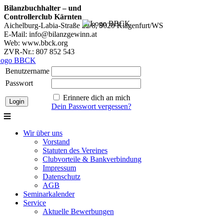
Bilanzbuchhalter – und
Controllerclub Kärnten
Aichelburg-Labia-Straße 22/8, 9020 Klagenfurt/WS
E-Mail: info@bilanzgewinn.at
Web: www.bbck.org
ZVR-Nr.: 807 852 543
Benutzername
Passwort
Erinnere dich an mich
Dein Passwort vergessen?
Wir über uns
Vorstand
Statuten des Vereines
Clubvorteile & Bankverbindung
Impressum
Datenschutz
AGB
Seminarkalender
Service
Aktuelle Bewerbungen