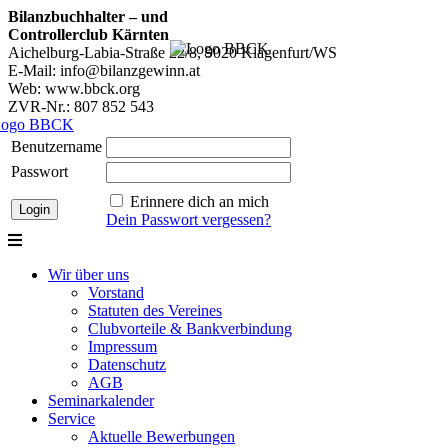
Bilanzbuchhalter – und
Controllerclub Kärnten
Aichelburg-Labia-Straße 22/8, 9020 Klagenfurt/WS
E-Mail: info@bilanzgewinn.at
Web: www.bbck.org
ZVR-Nr.: 807 852 543
Benutzername
Passwort
Erinnere dich an mich
Dein Passwort vergessen?
Wir über uns
Vorstand
Statuten des Vereines
Clubvorteile & Bankverbindung
Impressum
Datenschutz
AGB
Seminarkalender
Service
Aktuelle Bewerbungen