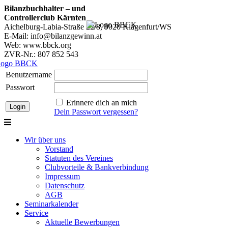
Bilanzbuchhalter – und
Controllerclub Kärnten
Aichelburg-Labia-Straße 22/8, 9020 Klagenfurt/WS
E-Mail: info@bilanzgewinn.at
Web: www.bbck.org
ZVR-Nr.: 807 852 543
Benutzername
Passwort
Erinnere dich an mich
Dein Passwort vergessen?
Wir über uns
Vorstand
Statuten des Vereines
Clubvorteile & Bankverbindung
Impressum
Datenschutz
AGB
Seminarkalender
Service
Aktuelle Bewerbungen