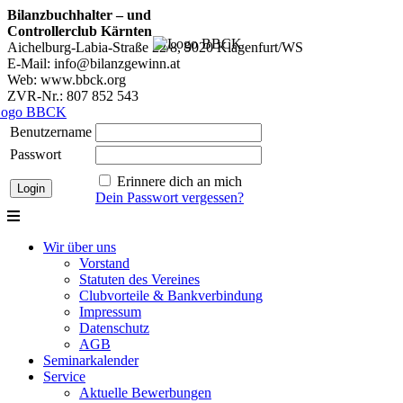
Bilanzbuchhalter – und
Controllerclub Kärnten
Aichelburg-Labia-Straße 22/8, 9020 Klagenfurt/WS
E-Mail: info@bilanzgewinn.at
Web: www.bbck.org
ZVR-Nr.: 807 852 543
Benutzername
Passwort
Erinnere dich an mich
Dein Passwort vergessen?
Wir über uns
Vorstand
Statuten des Vereines
Clubvorteile & Bankverbindung
Impressum
Datenschutz
AGB
Seminarkalender
Service
Aktuelle Bewerbungen