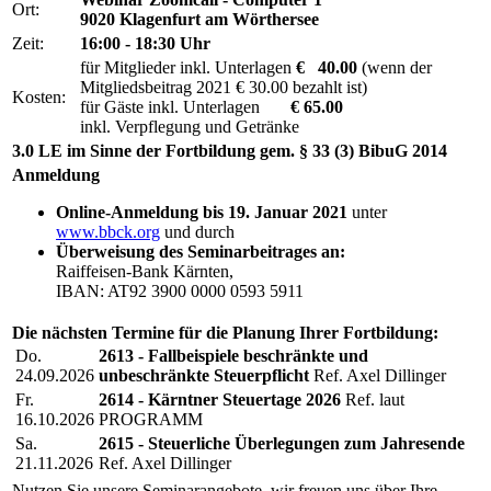
Ort:
9020 Klagenfurt am Wörthersee
Zeit:
16:00 - 18:30 Uhr
für Mitglieder inkl. Unterlagen
€ 40.00
(wenn der
Mitgliedsbeitrag 2021 € 30.00 bezahlt ist)
Kosten:
für Gäste inkl. Unterlagen
€ 65.00
inkl. Verpflegung und Getränke
3.0 LE im Sinne der Fortbildung gem. § 33 (3) BibuG 2014
Anmeldung
Online-Anmeldung bis 19. Januar 2021
unter
www.bbck.org
und durch
Überweisung des Seminarbeitrages an:
Raiffeisen-Bank Kärnten,
IBAN: AT92 3900 0000 0593 5911
Die nächsten Termine für die Planung Ihrer Fortbildung:
Do.
2613 - Fallbeispiele beschränkte und
24.09.2026
unbeschränkte Steuerpflicht
Ref. Axel Dillinger
Fr.
2614 - Kärntner Steuertage 2026
Ref. laut
16.10.2026
PROGRAMM
Sa.
2615 - Steuerliche Überlegungen zum Jahresende
21.11.2026
Ref. Axel Dillinger
Nutzen Sie unsere Seminarangebote, wir freuen uns über Ihre