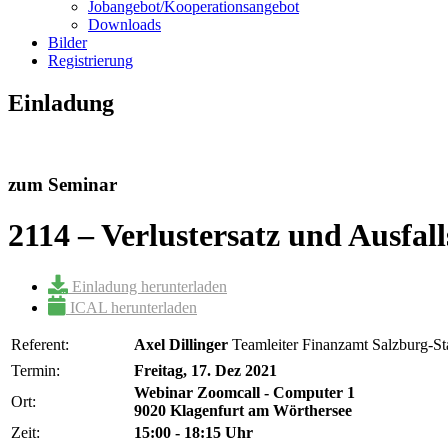
Jobangebot/Kooperationsangebot
Downloads
Bilder
Registrierung
Einladung
zum Seminar
2114 – Verlustersatz und Ausfa
Einladung herunterladen
ICAL herunterladen
Referent:
Axel Dillinger
Teamleiter Finanzamt Salzburg-Sta
Termin:
Freitag, 17. Dez 2021
Webinar Zoomcall - Computer 1
Ort:
9020 Klagenfurt am Wörthersee
Zeit:
15:00 - 18:15 Uhr