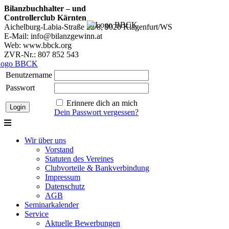
Bilanzbuchhalter – und
Controllerclub Kärnten
Aichelburg-Labia-Straße 22/8, 9020 Klagenfurt/WS
E-Mail: info@bilanzgewinn.at
Web: www.bbck.org
ZVR-Nr.: 807 852 543
Benutzername
Passwort
Erinnere dich an mich
Dein Passwort vergessen?
Wir über uns
Vorstand
Statuten des Vereines
Clubvorteile & Bankverbindung
Impressum
Datenschutz
AGB
Seminarkalender
Service
Aktuelle Bewerbungen