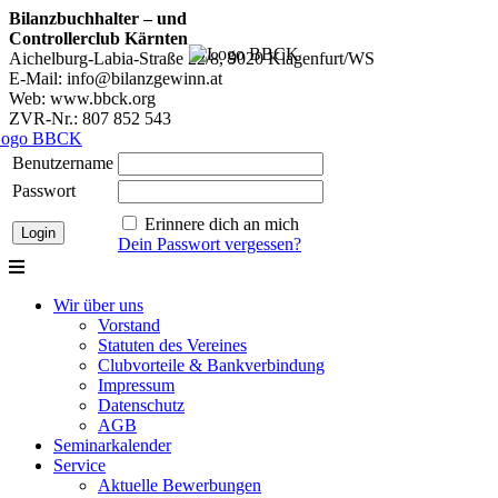
Bilanzbuchhalter – und
Controllerclub Kärnten
Aichelburg-Labia-Straße 22/8, 9020 Klagenfurt/WS
E-Mail: info@bilanzgewinn.at
Web: www.bbck.org
ZVR-Nr.: 807 852 543
Benutzername
Passwort
Erinnere dich an mich
Dein Passwort vergessen?
Wir über uns
Vorstand
Statuten des Vereines
Clubvorteile & Bankverbindung
Impressum
Datenschutz
AGB
Seminarkalender
Service
Aktuelle Bewerbungen