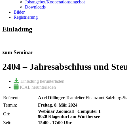
Jobangebot/Kooperationsangebot
Downloads
Bilder
Registrierung
Einladung
zum Seminar
2404 – Jahresabschluss und Ste
Einladung herunterladen
ICAL herunterladen
Referent:
Axel Dillinger
Teamleiter Finanzamt Salzburg-Sta
Termin:
Freitag, 8. Mär 2024
Webinar Zoomcall - Computer 1
Ort:
9020 Klagenfurt am Wörthersee
Zeit:
15:00 - 17:00 Uhr