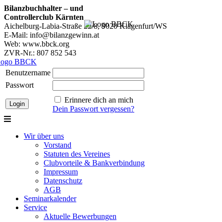
Bilanzbuchhalter – und
Controllerclub Kärnten
Aichelburg-Labia-Straße 22/8, 9020 Klagenfurt/WS
E-Mail: info@bilanzgewinn.at
Web: www.bbck.org
ZVR-Nr.: 807 852 543
Benutzername
Passwort
Erinnere dich an mich
Dein Passwort vergessen?
Wir über uns
Vorstand
Statuten des Vereines
Clubvorteile & Bankverbindung
Impressum
Datenschutz
AGB
Seminarkalender
Service
Aktuelle Bewerbungen