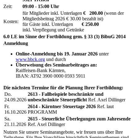
Zeit:
09:00 - 15:00 Uhr
für Mitglieder inkl. Unterlagen
€ 200.00
(wenn der
Mitgliedsbeitrag 2026 € 30.00 bezahlt ist)
Kosten:
für Gäste inkl. Unterlagen
€ 250.00
inkl. Verpflegung und Getränke
6.0 LE im Sinne der Fortbildung gem. § 33 (3) BibuG 2014
Anmeldung
Online-Anmeldung bis 19. Januar 2026
unter
www.bbck.org
und durch
Überweisung des Seminarbeitrages an:
Raiffeisen-Bank Kärnten,
IBAN: AT92 3900 0000 0593 5911
Die nächsten Termine für die Planung Ihrer Fortbildung:
Do.
2613 - Fallbeispiele beschränkte und
24.09.2026
unbeschränkte Steuerpflicht
Ref. Axel Dillinger
Fr.
2614 - Kärntner Steuertage 2026
Ref. laut
16.10.2026
PROGRAMM
Sa.
2615 - Steuerliche Überlegungen zum Jahresende
21.11.2026
Ref. Axel Dillinger
Nutzen Sie unsere Seminarangebote, wir freuen uns über Ihre
Teilnahme. Für Ihre Vorschläge hinsichtlich Seminarthemen sind