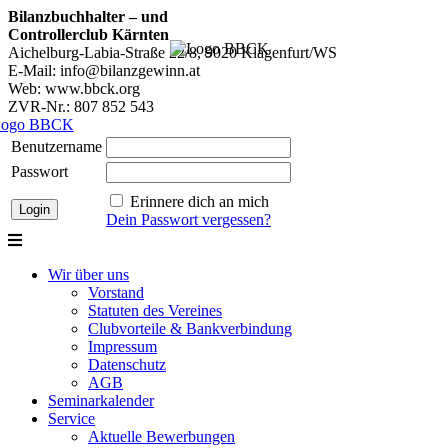
Bilanzbuchhalter – und
Controllerclub Kärnten
Aichelburg-Labia-Straße 22/8, 9020 Klagenfurt/WS
E-Mail: info@bilanzgewinn.at
Web: www.bbck.org
ZVR-Nr.: 807 852 543
Benutzername
Passwort
Erinnere dich an mich
Dein Passwort vergessen?
Wir über uns
Vorstand
Statuten des Vereines
Clubvorteile & Bankverbindung
Impressum
Datenschutz
AGB
Seminarkalender
Service
Aktuelle Bewerbungen