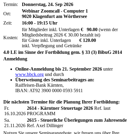
Termin:
Donnerstag, 24. Sep 2026
Webinar Zoomcall - Computer 1
Ort:
9020 Klagenfurt am Wörthersee
Zeit:
16:00 - 19:15 Uhr
für Mitglieder inkl. Unterlagen
€ 90.00
(wenn der
Mitgliedsbeitrag 2026 € 30.00 bezahlt ist)
Kosten:
für Gäste inkl. Unterlagen
€ 120.00
inkl. Verpflegung und Getränke
4.0 LE im Sinne der Fortbildung gem. § 33 (3) BibuG 2014
Anmeldung
Online-Anmeldung bis 21. September 2026
unter
www.bbck.org
und durch
Überweisung des Seminarbeitrages an:
Raiffeisen-Bank Kärnten,
IBAN: AT92 3900 0000 0593 5911
Die nächsten Termine für die Planung Ihrer Fortbildung:
Fr.
2614 - Kärntner Steuertage 2026
Ref. laut
16.10.2026
PROGRAMM
Sa.
2615 - Steuerliche Überlegungen zum Jahresende
21.11.2026
Ref. Axel Dillinger
Nutzen Sie unsere Seminarangebote, wir freuen uns über Ihre