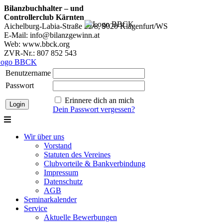
Bilanzbuchhalter – und
Controllerclub Kärnten
Aichelburg-Labia-Straße 22/8, 9020 Klagenfurt/WS
E-Mail: info@bilanzgewinn.at
Web: www.bbck.org
ZVR-Nr.: 807 852 543
Benutzername
Passwort
Erinnere dich an mich
Dein Passwort vergessen?
Wir über uns
Vorstand
Statuten des Vereines
Clubvorteile & Bankverbindung
Impressum
Datenschutz
AGB
Seminarkalender
Service
Aktuelle Bewerbungen