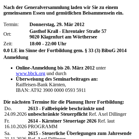
Nach der Generalversammlung laden wir Sie zu einem
gemeinsamen Essen und gemütlichen Beisammensein ein.
Termin:
Donnerstag, 29. Mär 2012
Gasthof Krall - Ehrentaler Straße 57
Ort:
9020 Klagenfurt am Wörthersee
Zeit:
18:00 - 22:00 Uhr
0.0 LE im Sinne der Fortbildung gem. § 33 (3) BibuG 2014
Anmeldung
Online-Anmeldung bis 20. März 2012
unter
www.bbck.org
und durch
Überweisung des Seminarbeitrages an:
Raiffeisen-Bank Kärnten,
IBAN: AT92 3900 0000 0593 5911
Die nächsten Termine für die Planung Ihrer Fortbildung:
Do.
2613 - Fallbeispiele beschränkte und
24.09.2026
unbeschränkte Steuerpflicht
Ref. Axel Dillinger
Fr.
2614 - Kärntner Steuertage 2026
Ref. laut
16.10.2026
PROGRAMM
Sa.
2615 - Steuerliche Überlegungen zum Jahresende
21.11.2026
Ref. Axel Dillinger