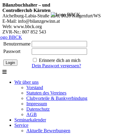
Bilanzbuchhalter – und
Controllerclub Kärnten
Aichelburg-Labia-Straße 22/8, 9020 Klagenfurt/WS
E-Mail: info@bilanzgewinn.at
Web: www.bbck.org
ZVR-Nr.: 807 852 543
Benutzername
Passwort
Erinnere dich an mich
Dein Passwort vergessen?
Wir über uns
Vorstand
Statuten des Vereines
Clubvorteile & Bankverbindung
Impressum
Datenschutz
AGB
Seminarkalender
Service
Aktuelle Bewerbungen